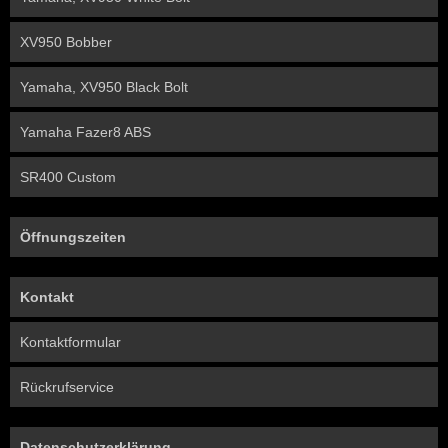
XV950 Bobber
Yamaha, XV950 Black Bolt
Yamaha Fazer8 ABS
SR400 Custom
Öffnungszeiten
Kontakt
Kontaktformular
Rückrufservice
Datenschutzerklärung