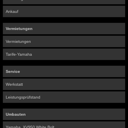
Ankauf
Vermietungen
Vermietungen
Tarife-Yamaha
Service
Werkstatt
Leistungsprüfstand
Umbauten
Yamaha, XV950 White Bolt