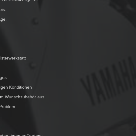
eis.
age.
isterwerkstatt
uges
igen Konditionen
hrem Wunschzubehör aus
 Problem
bieten Ihnen außerdem: