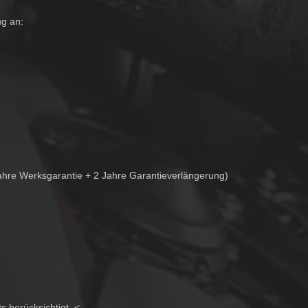
ug an:
ahre Werksgarantie + 2 Jahre Garantieverlängerung)
s berücksichtigt. <--