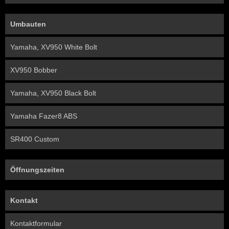
Umbauten
Yamaha, XV950 White Bolt
XV950 Bobber
Yamaha, XV950 Black Bolt
Yamaha Fazer8 ABS
SR400 Custom
Öffnungszeiten
Kontakt
Kontaktformular