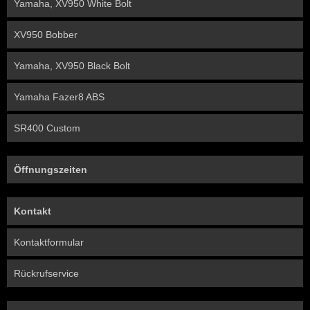
Yamaha, XV950 White Bolt
XV950 Bobber
Yamaha, XV950 Black Bolt
Yamaha Fazer8 ABS
SR400 Custom
Öffnungszeiten
Kontakt
Kontaktformular
Rückrufservice