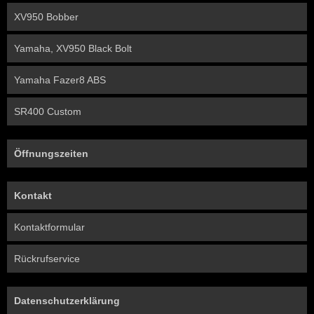
XV950 Bobber
Yamaha, XV950 Black Bolt
Yamaha Fazer8 ABS
SR400 Custom
Öffnungszeiten
Kontakt
Kontaktformular
Rückrufservice
Datenschutzerklärung