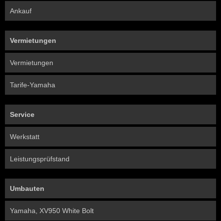
Ankauf
Vermietungen
Vermietungen
Tarife-Yamaha
Service
Werkstatt
Leistungsprüfstand
Umbauten
Yamaha, XV950 White Bolt